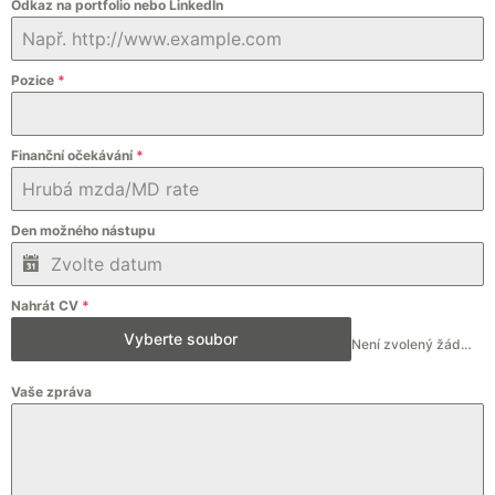
Odkaz na portfolio nebo LinkedIn
Pozice
*
Finanční očekávání
*
Den možného nástupu
Nahrát CV
*
Vyberte soubor
Není zvolený žádný soubor
Vaše zpráva