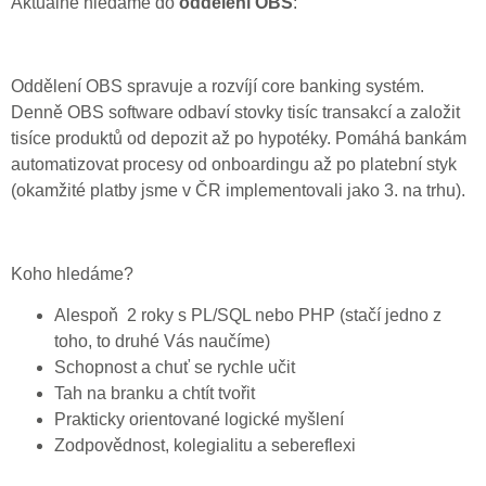
Aktuálně hledáme do
oddělení OBS
:
Oddělení OBS spravuje a rozvíjí core banking systém.
Denně OBS software odbaví stovky tisíc transakcí a založit
tisíce produktů od depozit až po hypotéky. Pomáhá bankám
automatizovat procesy od onboardingu až po platební styk
(okamžité platby jsme v ČR implementovali jako 3. na trhu).
Koho hledáme?
Alespoň 2 roky s PL/SQL nebo PHP (stačí jedno z
toho, to druhé Vás naučíme)
Schopnost a chuť se rychle učit
Tah na branku a chtít tvořit
Prakticky orientované logické myšlení
Zodpovědnost, kolegialitu a sebereflexi