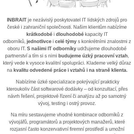
INBRAIT
je nezávislý poskytovatel IT lidských zdrojů pro
české i zahraniční společnosti. Našim klientům nabízíme
krátkodobé
i
dlouhodobé
kapacity IT
odborníků,
jednotlivce
i
celé týmy
s konkrétními znalostmi z
oboru IT.
S našimi IT odborníky
udržujeme dlouhodobé
partnerství a tím si s nimi
budujeme úzký pracovní vztah
,
který vede k vysoce kvalitní spolupráci. Klademe velký důraz
na
kvalitu odvedené práce i vztahů i na straně klienta.
Nabízíme úzké specializace pokrývající prakticky
kteroukoliv část softwarové dodávky – od konzultací, přes
návrh řešení, projektové řízení či analýzu až po samotný
vývoj, testing i ostrý provoz.
Na míru sestavujeme vhodné kombinace odborníků z
vývojářů, programátorů a projektových manažerů, které
rozjasní často konzervativní firemní prostředí a umožní