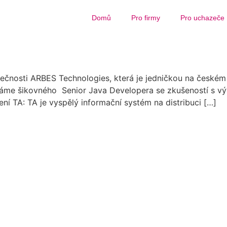
Domů
Pro firmy
Pro uchazeče
s
ečnosti ARBES Technologies, která je jedničkou na českém 
dáme šikovného Senior Java Developera se zkušeností s v
 TA: TA je vyspělý informační systém na distribuci […]