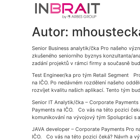
Autor:
mhousteck
Senior Business analytik/čka Pro našeho výz
zkušeného seniorního byznys konzultanta/anal
zadání projektů v rámci firmy a současně bud
Test Engineer/ka pro tým Retail Segment Pr
na IČO. Po nedávném rozdělení našeho odděle
rozvíjet kvalitu našich aplikací. Tento tým bu
Senior IT Analytik/čka – Corporate Payments
Payments na IČO. Co vás na této pozici čeká? 
komunikování na vývojový tým Spolupráci s a
JAVA developer – Corporate Payments Pro n
IČO. Co vás na této pozici čeká? Návrh a vý