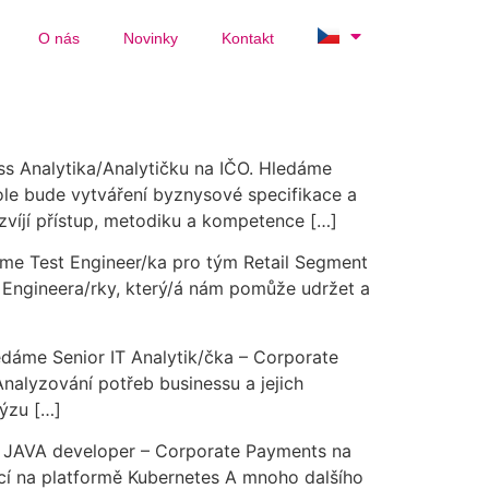
O nás
Novinky
Kontakt
ss Analytika/Analytičku na IČO. Hledáme
role bude vytváření byznysové specifikace a
zvíjí přístup, metodiku a kompetence […]
me Test Engineer/ka pro tým Retail Segment
 Engineera/rky, který/á nám pomůže udržet a
edáme Senior IT Analytik/čka – Corporate
Analyzování potřeb businessu a jejich
lýzu […]
 JAVA developer – Corporate Payments na
cí na platformě Kubernetes A mnoho dalšího