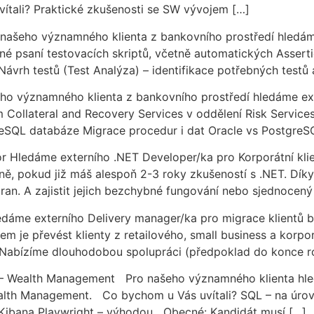
tali? Praktické zkušenosti se SW vývojem […]
našeho významného klienta z bankovního prostředí hledá
é psaní testovacích skriptů, včetně automatických Assert
vrh testů (Test Analýza) – identifikace potřebných testů 
ho významného klienta z bankovního prostředí hledáme ex
Collateral and Recovery Services v oddělení Risk Servic
reSQL databáze Migrace procedur i dat Oracle vs PostgreS
r Hledáme externího .NET Developer/ka pro Korporátní klie
lně, pokud již máš alespoň 2-3 roky zkušeností s .NET. Díky
ran. A zajistit jejich bezchybné fungování nebo sjednocený
áme externího Delivery manager/ka pro migrace klientů ban
cílem je převést klienty z retailového, small business a k
 Nabízíme dlouhodobou spolupráci (předpoklad do konce r
cí – Wealth Management Pro našeho významného klienta hle
ealth Management. Co bychom u Vás uvítali? SQL – na úrovn
ibana Playwright – výhodou Obecné: Kandidát musí […]