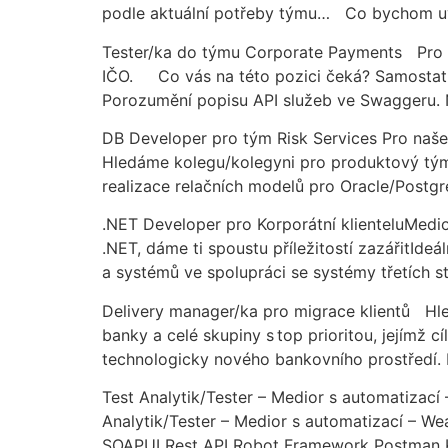
podle aktuální potřeby týmu… Co bychom uví
Tester/ka do týmu Corporate Payments Pro 
IČO. Co vás na této pozici čeká? Samostatn
Porozumění popisu API služeb ve Swaggeru. Ná
DB Developer pro tým Risk Services Pro naše
Hledáme kolegu/kolegyni pro produktový tým 
realizace relačních modelů pro Oracle/Postg
.NET Developer pro Korporátní klienteluMedio
.NET, dáme ti spoustu příležitostí zazářitIdeá
a systémů ve spolupráci se systémy třetích st
Delivery manager/ka pro migrace klientů Hled
banky a celé skupiny s top prioritou, jejímž 
technologicky nového bankovního prostředí.
Test Analytik/Tester – Medior s automatiza
Analytik/Tester – Medior s automatizací – W
SOAPUI Rest API Robot Framework Postman K