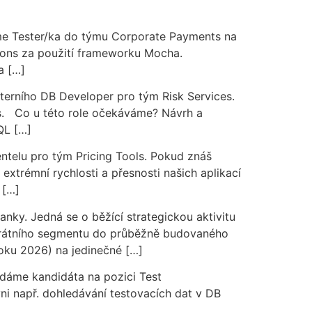
me Tester/ka do týmu Corporate Payments na
ions za použití frameworku Mocha.
a […]
terního DB Developer pro tým Risk Services.
es. Co u této role očekáváme? Návrh a
QL […]
ntelu pro tým Pricing Tools. Pokud znáš
 extrémní rychlosti a přesnosti našich aplikací
 […]
ky. Jedná se o běžící strategickou aktivitu
orporátního segmentu do průběžně budovaného
oku 2026) na jedinečné […]
dáme kandidáta na pozici Test
i např. dohledávání testovacích dat v DB