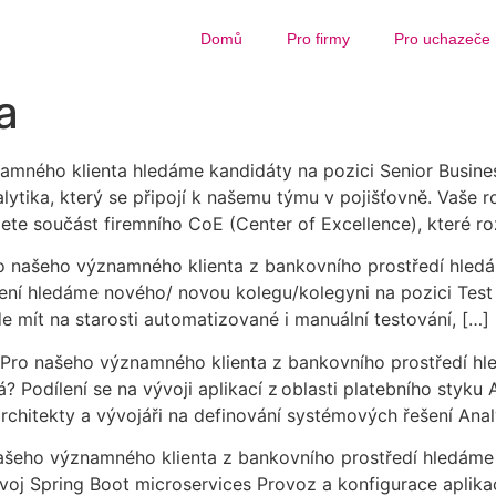
Domů
Pro firmy
Pro uchazeče
a
namného klienta hledáme kandidáty na pozici Senior Busine
ytika, který se připojí k našemu týmu v pojišťovně. Vaše 
ete součást firemního CoE (Center of Excellence), které ro
o našeho významného klienta z bankovního prostředí hledá
ní hledáme nového/ novou kolegu/kolegyni na pozici Test
de mít na starosti automatizované i manuální testování, […]
 Pro našeho významného klienta z bankovního prostředí hl
Podílení se na vývoji aplikací z oblasti platebního styku 
rchitekty a vývojáři na definování systémových řešení Ana
ašeho významného klienta z bankovního prostředí hledáme
voj Spring Boot microservices Provoz a konfigurace aplika