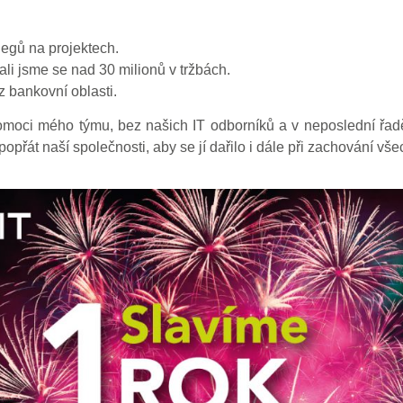
egů na projektech.
ali jsme se nad 30 milionů v tržbách.
z bankovní oblasti.
omoci mého týmu, bez našich IT odborníků a v neposlední řa
řát naší společnosti, aby se jí dařilo i dále při zachování vše