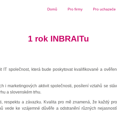
Domů
Pro firmy
Pro uchazeče
1 rok INBRAITu
it IT společnost, která bude poskytovat kvalifikované a ověřen
 i marketingových aktivit společnosti, posílení vztahů se stáv
trhu a slovenském trhu.
i, respektu a závazku. Kvalita pro mě znamená, že každý proj
hů vede ke vzájemné důvěře a odstranění různých nejasností. 